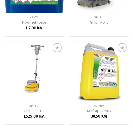
NERTA
GHIBLI
Floornet forte
Ghibli Rolly
117,00
KM
Add to
Add to
wishlist
wishlist
GHIBLI
MAFRA
Ghibli SB 133
Mafrapav Plus
1.529,00
KM
38,50
KM