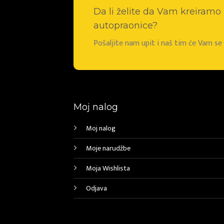
Da li želite da Vam kreiram
autopraonice?
Pošaljite nam upit i naš tim će Vam s
Moj nalog
Moj nalog
Moje narudžbe
Moja Wishlista
Odjava