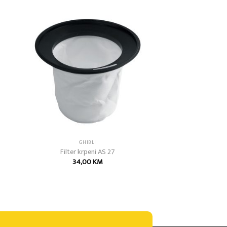
 to
Add to
list
wishlist
GHIBLI
Filter krpeni AS 27
34,00
KM