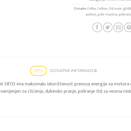
Oznake
četka
,
četkar
,
čišćenje
,
ghibl
podovi
,
polir masina
,
poliran
OPIS
DODATNE INFORMACIJE
li SB133 ima maksimalu iskorištenost prenosa energije sa motora 
e namjenjen za čišćenje, dubinsko pranje, poliranje itd; sa veoma n