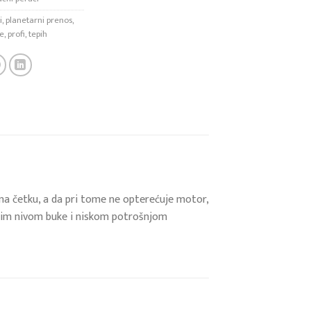
i
,
planetarni prenos
,
je
,
profi
,
tepih
na četku, a da pri tome ne opterećuje motor,
iskim nivom buke i niskom potrošnjom