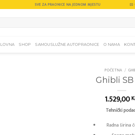
SVE ZA PRAONICE NA JEDNOM MJESTU
SLOVNA
SHOP
SAMOUSLUŽNE AUTOPRAONICE
O NAMA
KON
POČETNA
/
GHI
Ghibli SB
Add to
wishlist
1.529,00
Tehnički podac
Radna širina 