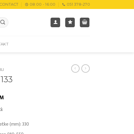
CONTACT
08:00 - 16:00
051 378-270
TAKT
BLI
 133
KM
i:
četke (mm): 330