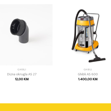
Add to
Add
wishlist
wish
GHIBLI
GHIBLI
Dizna okrugla AS 27
Ghibli AS 600
12,00
KM
1.400,00
KM