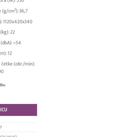
ra (W): 550
e (g/cm²): 36,7
): 1120x420x340
(kg): 22
 (dbA): <54
(m): 12
 četke (obr./min):
90
žbu
ICU
3
ačni perači