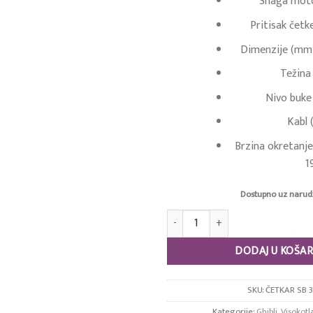
Snaga moto
Pritisak četk
Dimenzije (mm
Težina 
Nivo buke
Kabl 
Brzina okretanje
1
Dostupno uz narud
Ghibli SB 133 količina
DODAJ U KOŠAR
SKU:
ČETKAR SB 3
Kategorije:
Ghibli
,
Visokotl