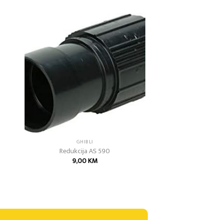
 to
Add to
list
wishlist
GHIBLI
Redukcija AS 590
9,00
KM