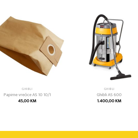
Add to
Add
wishlist
wish
GHIBLI
GHIBLI
Papirne vrećice AS 10 10/1
Ghibli AS 600
45,00
KM
1.400,00
KM