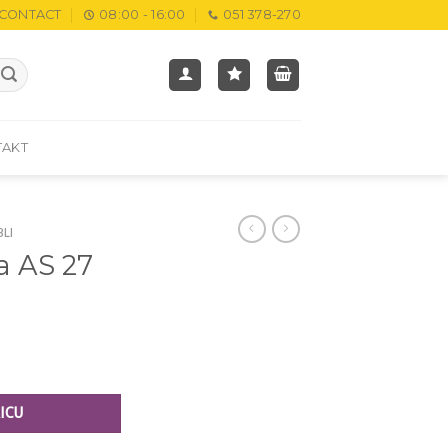
CONTACT
08:00 - 16:00
051 378-270
TAKT
BLI
a AS 27
ICU