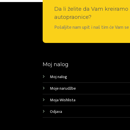
Da li želite da Vam kreiram
autopraonice?
Pošaljite nam upit i naš tim će Vam s
Moj nalog
Moj nalog
Moje narudžbe
Moja Wishlista
Odjava