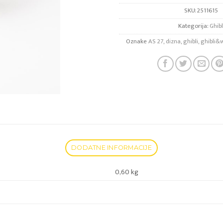
SKU:
2511615
Kategorija:
Ghibl
Oznake
AS 27
,
dizna
,
ghibli
,
ghibli&w
DODATNE INFORMACIJE
0,60 kg