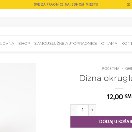
SVE ZA PRAONICE NA JEDNOM MJESTU
SLOVNA
SHOP
SAMOUSLUŽNE AUTOPRAONICE
O NAMA
KON
POČETNA
/
GHI
Dizna okrugl
Add to
wishlist
12,00
KM
Dizna okrugla AS 27 količina
DODAJ U KOŠAR