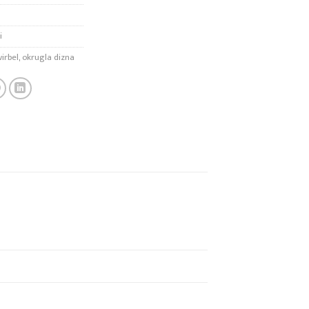
i
irbel
,
okrugla dizna