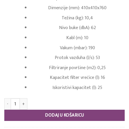
Dimenzije (mm): 410x410x760
Težina (kg): 10,4
Nivo buke (dbA): 62
Kabl (m): 10
Vakum (mbar): 190
Protok vazduha (l/s): 53
Filtriranje površine (m2): 0,25
Kapacitet filter vrećice (l): 16
Iskoristivi kapacitet (l): 25
Ghibli AS 27 količina
DODAJ U KOŠARICU