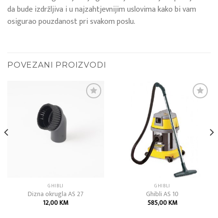
da bude izdržljiva i u najzahtjevnijim uslovima kako bi vam
osigurao pouzdanost pri svakom poslu.
POVEZANI PROIZVODI
Add to
Add to
wishlist
wishlist
GHIBLI
GHIBLI
Dizna okrugla AS 27
Ghibli AS 10
12,00
KM
585,00
KM