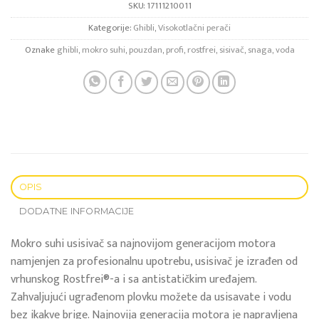
SKU:
17111210011
Kategorije:
Ghibli
,
Visokotlačni perači
Oznake
ghibli
,
mokro suhi
,
pouzdan
,
profi
,
rostfrei
,
sisivač
,
snaga
,
voda
OPIS
DODATNE INFORMACIJE
Mokro suhi usisivač sa najnovijom generacijom motora
namjenjen za profesionalnu upotrebu, usisivač je izrađen od
vrhunskog Rostfrei®-a i sa antistatičkim uređajem.
Zahvaljujući ugrađenom plovku možete da usisavate i vodu
bez ikakve brige. Najnovija generacija motora je napravljena