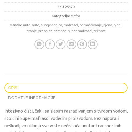
SKU:
25370
Kategorija:
Mafra
Oznake
auta
,
auto
,
autopraonica
,
mafrasol
,
odmašćivanje
,
pjena
,
pjeni
,
pranje
,
praonica
,
sampon
,
super mafrasol
,
tečnost
OPIS
DODATNE INFORMACIJE
Intezivno čisti, čak i sa slabim razrađivanjem s tvrdom vodom,
što čini Supermafrasol vodećim proizvodom. Bez napora i
neškodljivo uklanja sve vrste nečistoća unutar transportnih