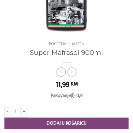
POČETNA
/
MAFRA
Super Mafrasol 900ml
11,99
KM
Pakovanje(l): 0,9
Super Mafrasol 900ml količina
DODAJ U KOŠARICU