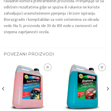
rasladnih komora prehrambenih proizvoda. Primjenjuje se sa
odličnim rezultatima gdje se spužva ili rukavice ne koriste
zahvaljujući uravnoteženom pjenjenju i brzom ispiranju.
Biorazgradiv i kompitabilan sa svim sistemima za obradu
vode. Na 1L proizvoda ide 30 do 80l vode u zavisnosti od
stepena zaprljanosti vozila.
POVEZANI PROIZVODI
Add to
Add to
wishlist
wishlist