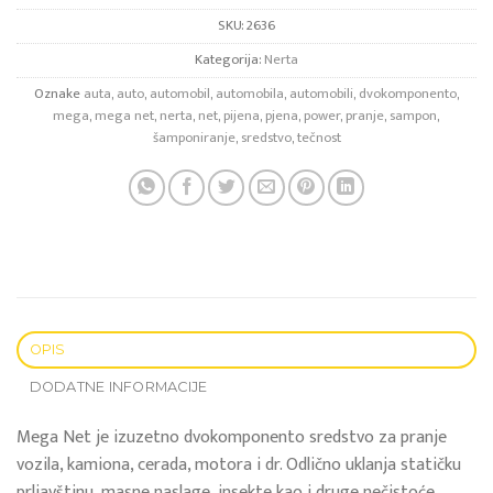
SKU:
2636
Kategorija:
Nerta
Oznake
auta
,
auto
,
automobil
,
automobila
,
automobili
,
dvokomponento
,
mega
,
mega net
,
nerta
,
net
,
pijena
,
pjena
,
power
,
pranje
,
sampon
,
šamponiranje
,
sredstvo
,
tečnost
OPIS
DODATNE INFORMACIJE
Mega Net je izuzetno dvokomponento sredstvo za pranje
vozila, kamiona, cerada, motora i dr. Odlično uklanja statičku
prljavštinu, masne naslage, insekte kao i druge nečistoće.