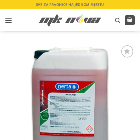
Skip
SVE ZA PRAONICE NA JEDNOM MJESTU
to
content
Add to
wishlist