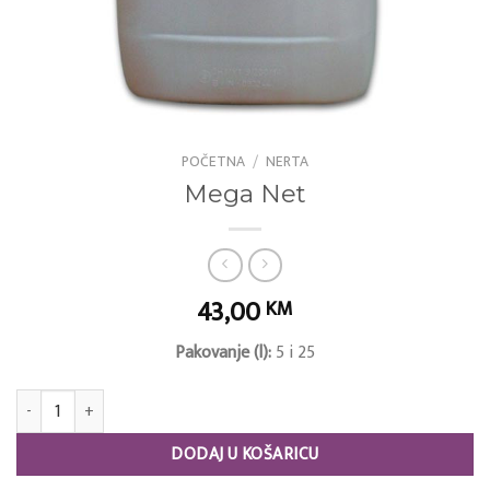
POČETNA
/
NERTA
Mega Net
43,00
KM
Pakovanje (l):
5 i 25
Mega Net količina
DODAJ U KOŠARICU