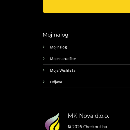
Moj nalog
Moj nalog
Moje narudžbe
Moja Wishlista
Odjava
MK Nova d.o.o.
© 2026
Checkout.ba