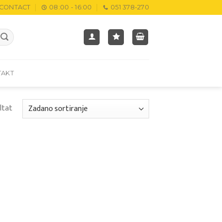
CONTACT
08:00 - 16:00
051 378-270
TAKT
ltat