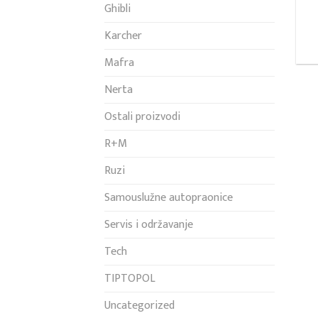
Ghibli
Karcher
Mafra
Nerta
Ostali proizvodi
R+M
Ruzi
Samouslužne autopraonice
Servis i održavanje
Tech
TIPTOPOL
Uncategorized