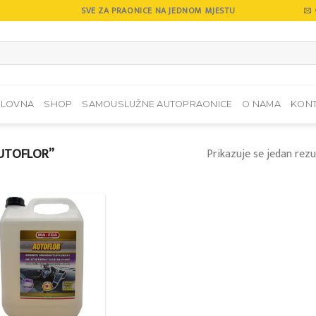
SVE ZA PRAONICE NA JEDNOM MJESTU
SLOVNA
SHOP
SAMOUSLUŽNE AUTOPRAONICE
O NAMA
KON
UTOFLOR”
Prikazuje se jedan rezu
Add to
wishlist