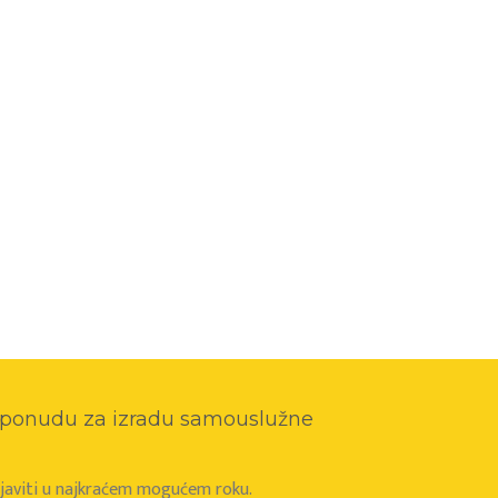
o ponudu za izradu samouslužne
e javiti u najkraćem mogućem roku.