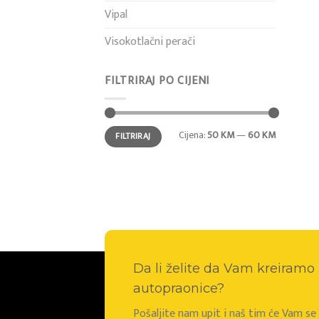
Vipal
Visokotlačni perači
FILTRIRAJ PO CIJENI
Min
Maks
Cijena:
50 KM
—
60 KM
FILTRIRAJ
cijena
cijena
Da li želite da Vam kreiram
autopraonice?
Pošaljite nam upit i naš tim će Vam s