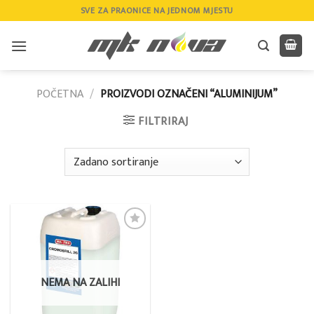
Skip
SVE ZA PRAONICE NA JEDNOM MJESTU
to
content
POČETNA
/
PROIZVODI OZNAČENI “ALUMINIJUM”
FILTRIRAJ
Add to
wishlist
NEMA NA ZALIHI