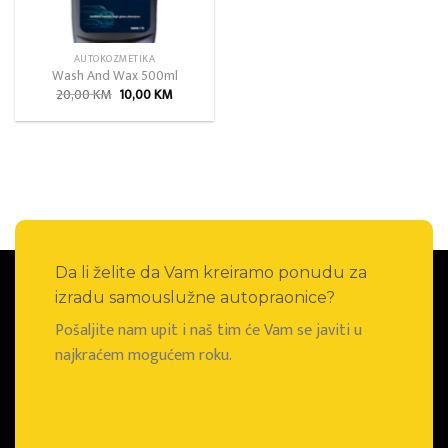
AUTOKOZMETIKA
Wash And Wax 500ml
Izvorna
Trenutna
20,00
KM
10,00
KM
cijena
cijena
bila
je:
je:
10,00 KM.
20,00 KM.
Da li želite da Vam kreiramo ponudu za
izradu samouslužne autopraonice?
Pošaljite nam upit i naš tim će Vam se javiti u
najkraćem mogućem roku.