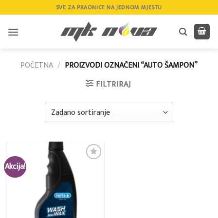
Skip
SVE ZA PRAONICE NA JEDNOM MJESTU
to
content
POČETNA
/
PROIZVODI OZNAČENI “AUTO ŠAMPON”
FILTRIRAJ
Akcija!
Add to
wishlist