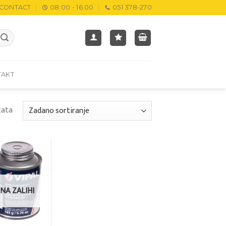
CONTACT
08:00 - 16:00
051 378-270
TAKT
tata
Add to
wishlist
NA ZALIHI