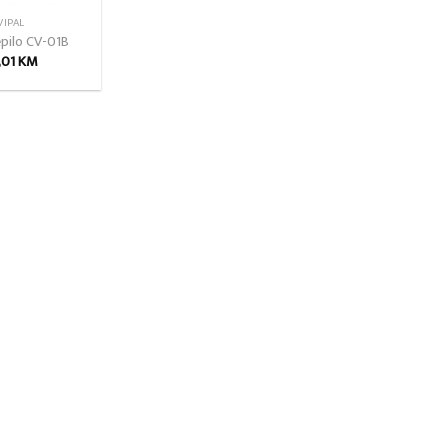
VIPAL
epilo CV-01B
,01
KM