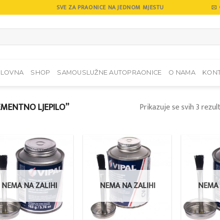
SVE ZA PRAONICE NA JEDNOM MJESTU
SLOVNA
SHOP
SAMOUSLUŽNE AUTOPRAONICE
O NAMA
KON
EMENTNO LJEPILO”
Prikazuje se svih 3 rezul
Add to
Add to
wishlist
wishlist
NEMA NA ZALIHI
NEMA NA ZALIHI
NEMA 