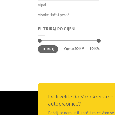
Vipal
Visokotlačni perači
FILTRIRAJ PO CIJENI
Min
Maks
Cijena:
20 KM
—
40 KM
FILTRIRAJ
cijena
cijena
Da li želite da Vam kreiram
autopraonice?
Pošaljite nam upit i naš tim će Vam s