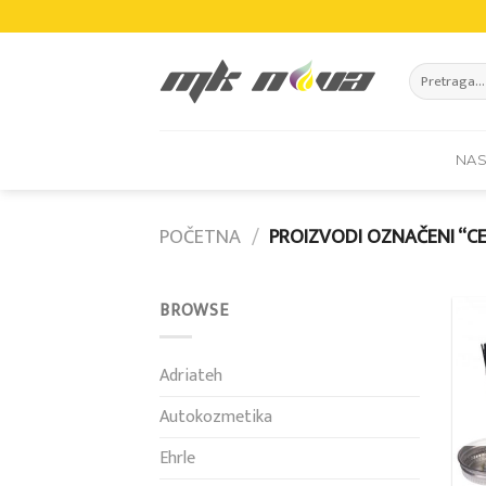
Skip
to
content
Pretraži:
NA
POČETNA
/
PROIZVODI OZNAČENI “C
BROWSE
Adriateh
Autokozmetika
Ehrle