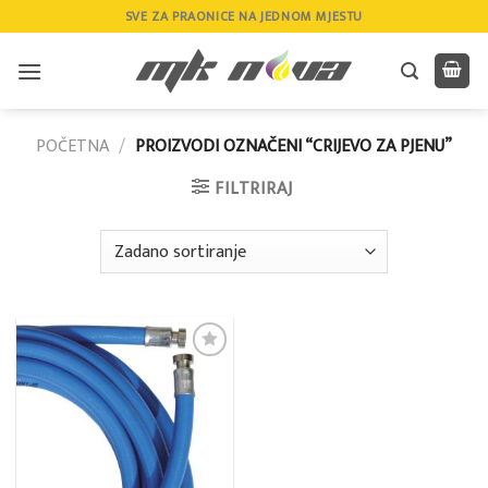
Skip
SVE ZA PRAONICE NA JEDNOM MJESTU
to
content
POČETNA
/
PROIZVODI OZNAČENI “CRIJEVO ZA PJENU”
FILTRIRAJ
Add to
wishlist