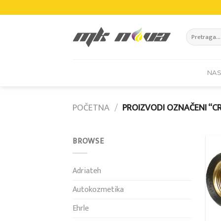
Skip
to
content
Pretraži:
NA
POČETNA
/
PROIZVODI OZNAČENI “CR
BROWSE
Adriateh
Autokozmetika
Ehrle