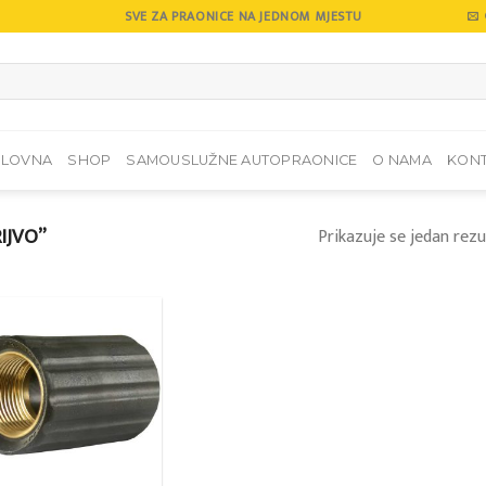
SVE ZA PRAONICE NA JEDNOM MJESTU
SLOVNA
SHOP
SAMOUSLUŽNE AUTOPRAONICE
O NAMA
KON
IJVO”
Prikazuje se jedan rezu
Add to
wishlist