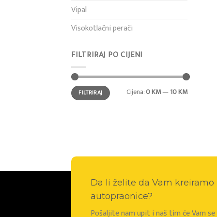
Vipal
Visokotlačni perači
FILTRIRAJ PO CIJENI
Min
Maks
Cijena:
0 KM
—
10 KM
FILTRIRAJ
cijena
cijena
Da li želite da Vam kreiram
autopraonice?
Pošaljite nam upit i naš tim će Vam s