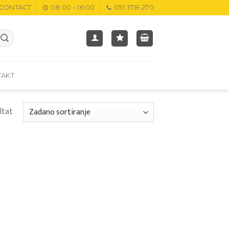
CONTACT
08:00 - 16:00
051 378-270
TAKT
ltat