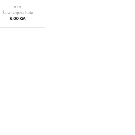
R+M
Šaraf crijeva hobi
6,00
KM