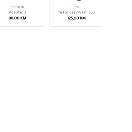
KARCHER
R+M
Adapter 3
Pištolj EasyWash 365
86,00
KM
125,00
KM