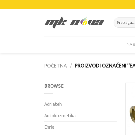
Skip
to
content
Pretraži:
NA
POČETNA
/
PROIZVODI OZNAČENI “E
BROWSE
Adriateh
Autokozmetika
Ehrle