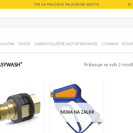
SVE ZA PRAONICE NA JEDNOM MJESTU
SLOVNA
SHOP
SAMOUSLUŽNE AUTOPRAONICE
O NAMA
KON
ASYWASH”
Prikazuje se svih 2 rezul
Add to
Add to
wishlist
wishlist
NEMA NA ZALIHI