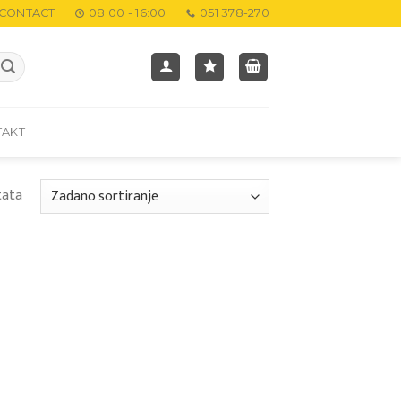
CONTACT
08:00 - 16:00
051 378-270
TAKT
tata