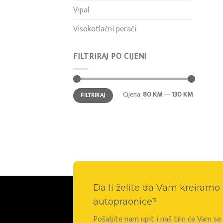
Vipal
Visokotlačni perači
FILTRIRAJ PO CIJENI
Min
Maks
Cijena:
80 KM
—
130 KM
FILTRIRAJ
cijena
cijena
Da li želite da Vam kreiram
autopraonice?
Pošaljite nam upit i naš tim će Vam s