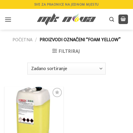
Skip
SVE ZA PRAONICE NA JEDNOM MJESTU
to
content
POČETNA
/
PROIZVODI OZNAČENI “FOAM YELLOW”
FILTRIRAJ
Add to
wishlist