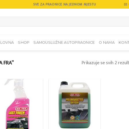
SVE ZA PRAONICE NA JEDNOM MJESTU
SLOVNA
SHOP
SAMOUSLUŽNE AUTOPRAONICE
O NAMA
KON
A FRA”
Prikazuje se svih 2 rezul
Add to
Add to
wishlist
wishlist