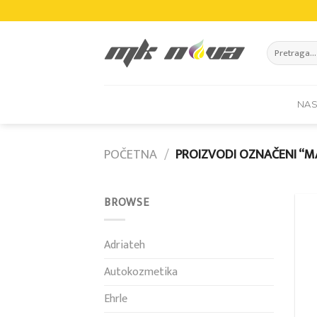
Skip
to
content
Pretraži:
NA
POČETNA
/
PROIZVODI OZNAČENI “M
BROWSE
Adriateh
Autokozmetika
Ehrle