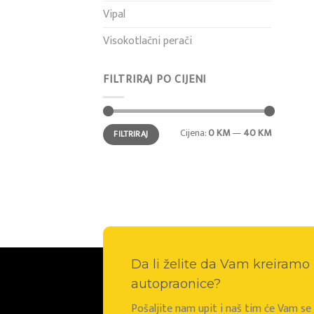
Vipal
Visokotlačni perači
FILTRIRAJ PO CIJENI
Min
Maks
Cijena:
0 KM
—
40 KM
FILTRIRAJ
cijena
cijena
Da li želite da Vam kreiram
autopraonice?
Pošaljite nam upit i naš tim će Vam s