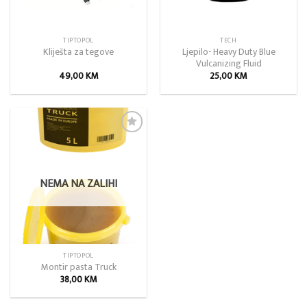
TIPTOPOL
TECH
Ljepilo- Heavy Duty Blue
Kliješta za tegove
Vulcanizing Fluid
49,00
KM
25,00
KM
Add to
wishlist
NEMA NA ZALIHI
TIPTOPOL
Montir pasta Truck
38,00
KM