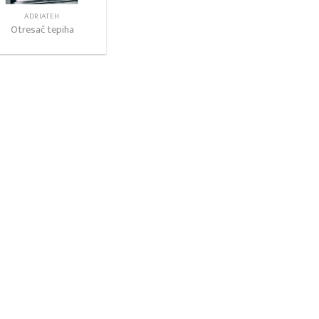
ADRIATEH
Otresač tepiha