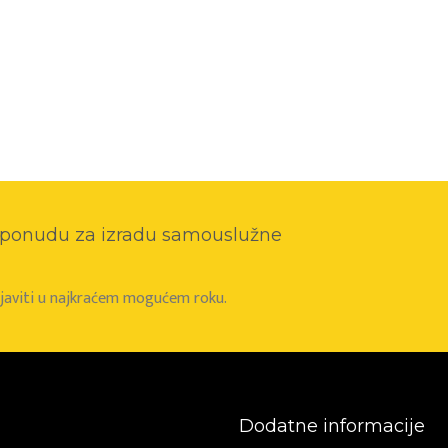
o ponudu za izradu samouslužne
e javiti u najkraćem mogućem roku.
Dodatne informacije