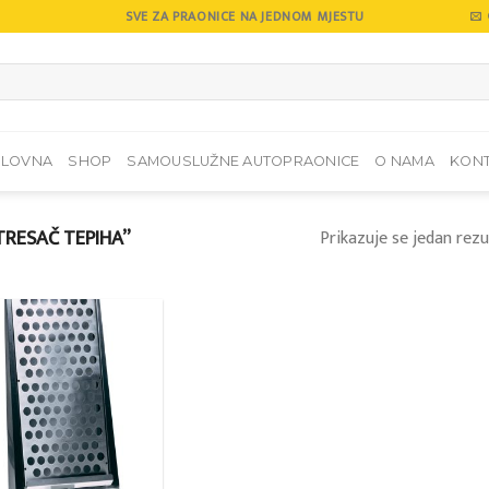
SVE ZA PRAONICE NA JEDNOM MJESTU
SLOVNA
SHOP
SAMOUSLUŽNE AUTOPRAONICE
O NAMA
KON
RESAČ TEPIHA”
Prikazuje se jedan rezu
Add to
wishlist