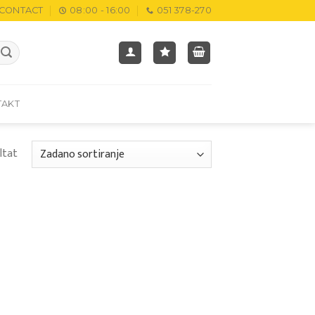
CONTACT
08:00 - 16:00
051 378-270
TAKT
ltat