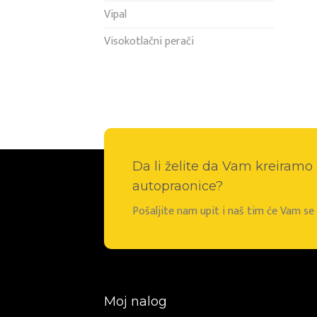
Vipal
Visokotlačni perači
Da li želite da Vam kreiram
autopraonice?
Pošaljite nam upit i naš tim će Vam s
Moj nalog