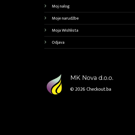
Moj nalog
Moje narudžbe
Moja Wishlista
Odjava
MK Nova d.o.o.
© 2026
Checkout.ba