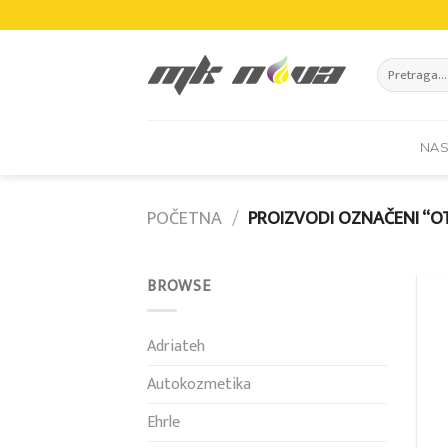
Skip
to
content
Pretraži:
NA
POČETNA
/
PROIZVODI OZNAČENI “OT
BROWSE
Adriateh
Autokozmetika
Ehrle