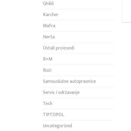
Ghibli
Karcher
Mafra
Nerta
Ostali proizvodi
R+M
Ruzi
Samouslužne autopraonice
Servis i održavanje
Tech
TIPTOPOL
Uncategorized