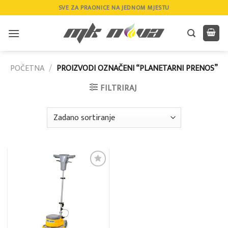
Skip
SVE ZA PRAONICE NA JEDNOM MJESTU
to
content
POČETNA
/
PROIZVODI OZNAČENI “PLANETARNI PRENOS”
FILTRIRAJ
Add to
wishlist