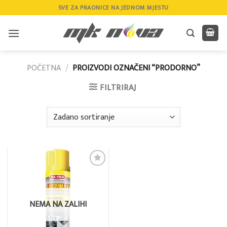
Skip
SVE ZA PRAONICE NA JEDNOM MJESTU
to
content
POČETNA
/
PROIZVODI OZNAČENI “PRODORNO”
FILTRIRAJ
Add to
wishlist
NEMA NA ZALIHI