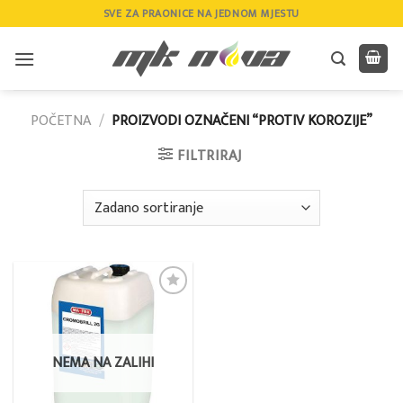
Skip
SVE ZA PRAONICE NA JEDNOM MJESTU
to
content
POČETNA
/
PROIZVODI OZNAČENI “PROTIV KOROZIJE”
FILTRIRAJ
Add to
wishlist
NEMA NA ZALIHI