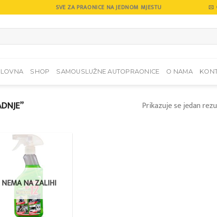
SVE ZA PRAONICE NA JEDNOM MJESTU
SLOVNA
SHOP
SAMOUSLUŽNE AUTOPRAONICE
O NAMA
KON
ADNJE”
Prikazuje se jedan rezu
Add to
wishlist
NEMA NA ZALIHI