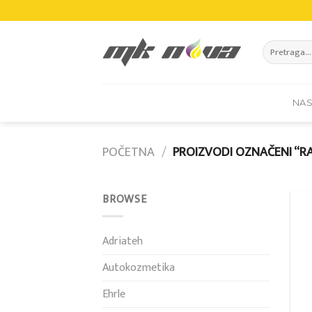
Skip
to
content
Pretraži:
NA
POČETNA
/
PROIZVODI OZNAČENI “R
BROWSE
Adriateh
Autokozmetika
Ehrle