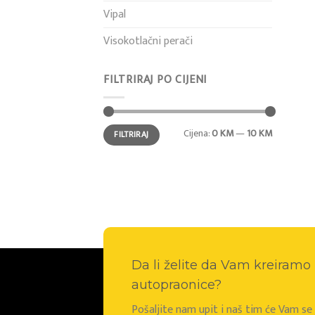
Vipal
Visokotlačni perači
FILTRIRAJ PO CIJENI
Min
Maks
Cijena:
0 KM
—
10 KM
FILTRIRAJ
cijena
cijena
Da li želite da Vam kreiram
autopraonice?
Pošaljite nam upit i naš tim će Vam s