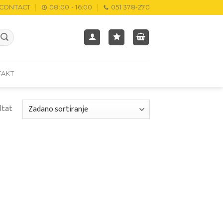
CONTACT
08:00 - 16:00
051 378-270
TAKT
ltat