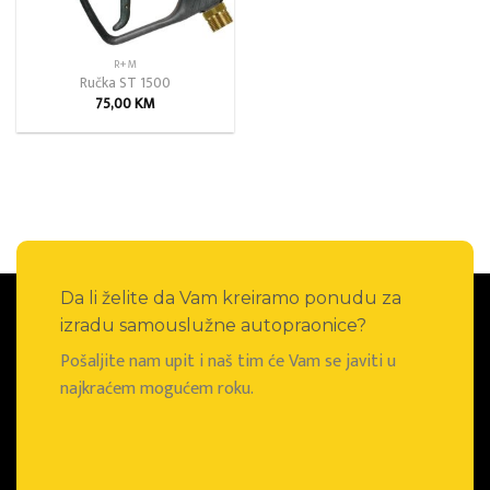
R+M
Ručka ST 1500
75,00
KM
Da li želite da Vam kreiramo ponudu za
izradu samouslužne autopraonice?
Pošaljite nam upit i naš tim će Vam se javiti u
najkraćem mogućem roku.