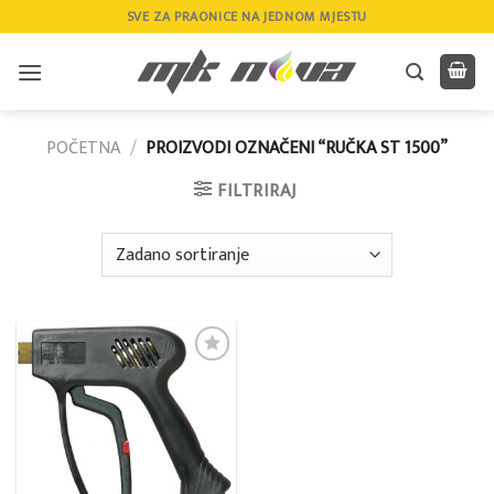
Skip
SVE ZA PRAONICE NA JEDNOM MJESTU
to
content
POČETNA
/
PROIZVODI OZNAČENI “RUČKA ST 1500”
FILTRIRAJ
Add to
wishlist