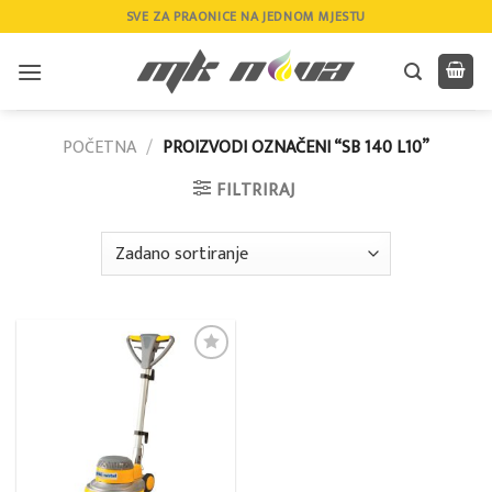
Skip
SVE ZA PRAONICE NA JEDNOM MJESTU
to
content
POČETNA
/
PROIZVODI OZNAČENI “SB 140 L10”
FILTRIRAJ
Add to
wishlist