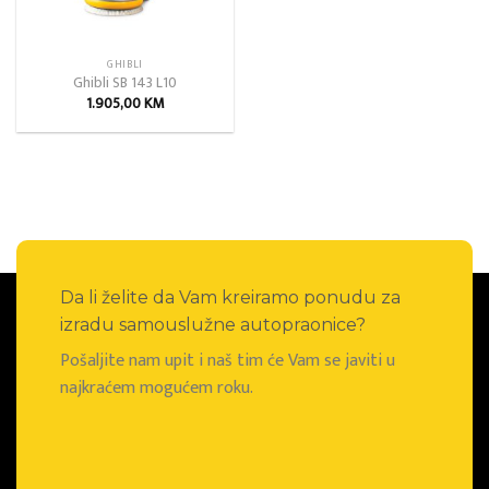
GHIBLI
Ghibli SB 143 L10
1.905,00
KM
Da li želite da Vam kreiramo ponudu za
izradu samouslužne autopraonice?
Pošaljite nam upit i naš tim će Vam se javiti u
najkraćem mogućem roku.