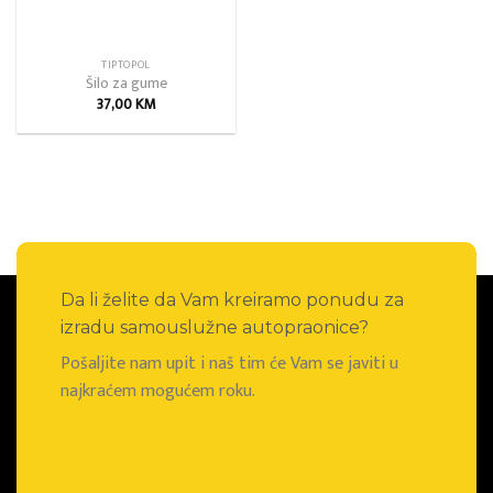
TIPTOPOL
Šilo za gume
37,00
KM
Da li želite da Vam kreiramo ponudu za
izradu samouslužne autopraonice?
Pošaljite nam upit i naš tim će Vam se javiti u
najkraćem mogućem roku.