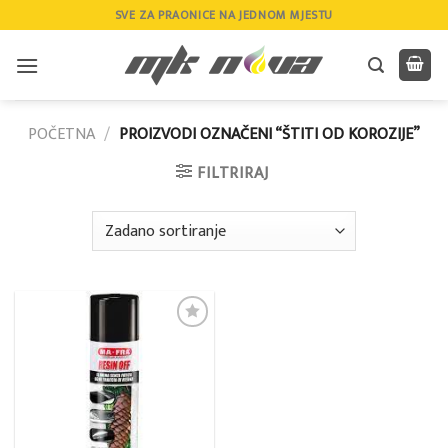
Skip
SVE ZA PRAONICE NA JEDNOM MJESTU
to
content
POČETNA
/
PROIZVODI OZNAČENI “ŠTITI OD KOROZIJE”
FILTRIRAJ
Add to
wishlist