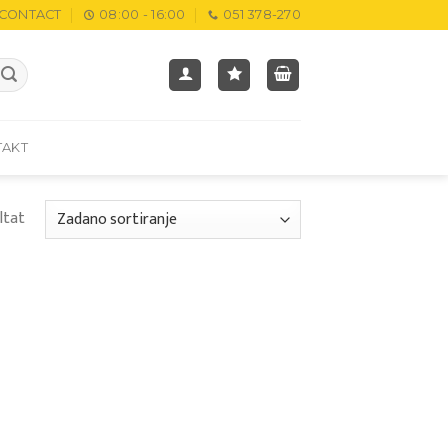
CONTACT
08:00 - 16:00
051 378-270
TAKT
ltat