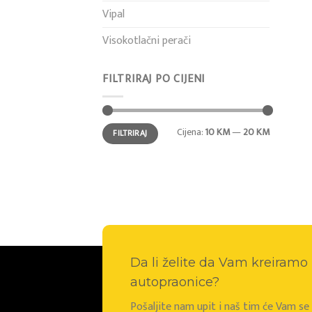
Vipal
Visokotlačni perači
FILTRIRAJ PO CIJENI
Min
Maks
Cijena:
10 KM
—
20 KM
FILTRIRAJ
cijena
cijena
Da li želite da Vam kreiram
autopraonice?
Pošaljite nam upit i naš tim će Vam s