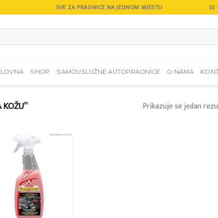
SVE ZA PRAONICE NA JEDNOM MJESTU
SLOVNA
SHOP
SAMOUSLUŽNE AUTOPRAONICE
O NAMA
KON
A KOŽU”
Prikazuje se jedan rezu
Add to
wishlist