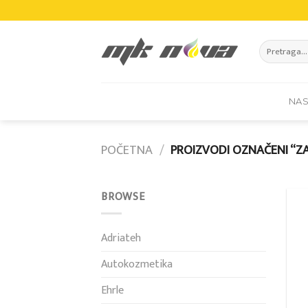
Skip
to
content
Pretraži:
NA
POČETNA
/
PROIZVODI OZNAČENI “Z
BROWSE
Adriateh
Autokozmetika
Ehrle