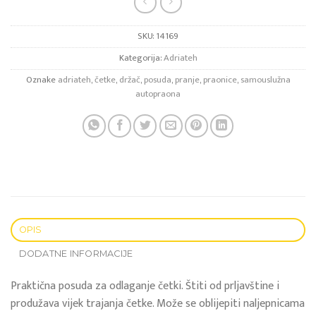
SKU:
14169
Kategorija:
Adriateh
Oznake
adriateh
,
četke
,
držač
,
posuda
,
pranje
,
praonice
,
samouslužna
autopraona
OPIS
DODATNE INFORMACIJE
Praktična posuda za odlaganje četki. Štiti od prljavštine i
produžava vijek trajanja četke. Može se oblijepiti naljepnicama