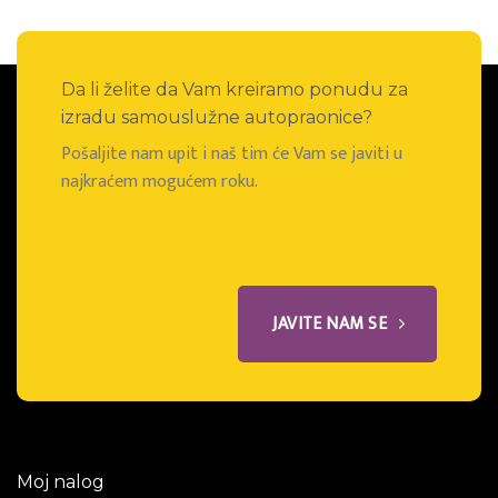
Da li želite da Vam kreiramo ponudu za
izradu samouslužne autopraonice?
Pošaljite nam upit i naš tim će Vam se javiti u
najkraćem mogućem roku.
JAVITE NAM SE
Moj nalog