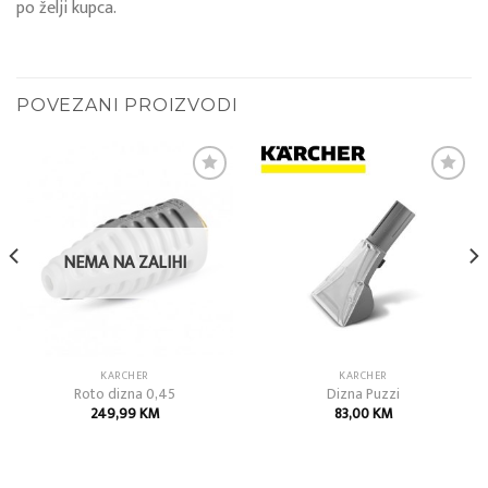
po želji kupca.
POVEZANI PROIZVODI
Add to
Add to
wishlist
wishlist
NEMA NA ZALIHI
KARCHER
KARCHER
Roto dizna 0,45
Dizna Puzzi
249,99
KM
83,00
KM