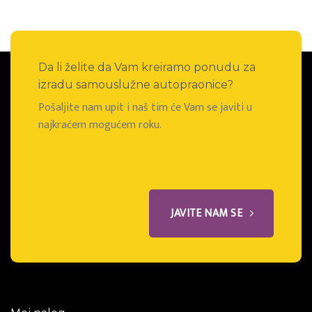
Da li želite da Vam kreiramo ponudu za
izradu samouslužne autopraonice?
Pošaljite nam upit i naš tim će Vam se javiti u
najkraćem mogućem roku.
JAVITE NAM SE