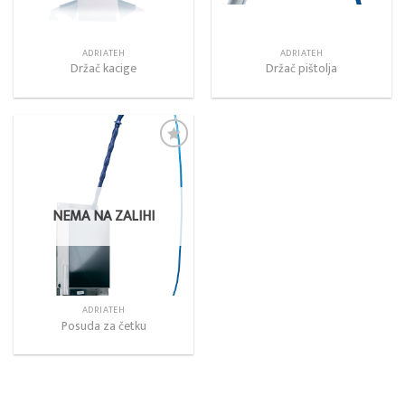
ADRIATEH
ADRIATEH
Držač kacige
Držač pištolja
Add to
wishlist
NEMA NA ZALIHI
ADRIATEH
Posuda za četku