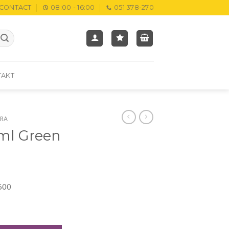
CONTACT
08:00 - 16:00
051 378-270
TAKT
RA
0ml Green
600