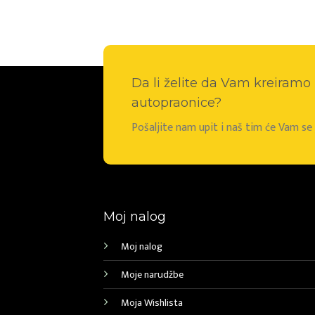
Da li želite da Vam kreiram
autopraonice?
Pošaljite nam upit i naš tim će Vam s
Moj nalog
Moj nalog
Moje narudžbe
Moja Wishlista