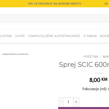
SVE ZA PRAONICE NA JEDNOM MJESTU
SLOVNA
SHOP
SAMOUSLUŽNE AUTOPRAONICE
O NAMA
KON
POČETNA
/
MAF
Sprej SCIC 60
Add to
wishlist
8,00
KM
Pakovanje (ml):
Sprej SCIC 600ml Green količina