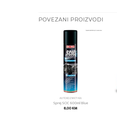
POVEZANI PROIZVODI
Add to
Add to
wishlist
wishlist
AFRA
AUTOKOZMETIKA
 Flash
Sprej SCIC 600ml Blue
50
KM
8,00
KM