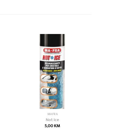
 to
Add to
list
wishlist
MAFRA
Not Ice
5,00
KM