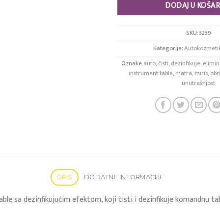
DODAJ U KOŠAR
SKU:
3239
Kategorije:
Autokozmeti
Oznake
auto
,
čisti
,
dezinfikuje
,
elimin
instrument tabla
,
mafra
,
miris
,
obn
unutrašnjost
OPIS
DODATNE INFORMACIJE
ble sa dezinfikujućim efektom, koji čisti i dezinfikuje komandnu tabl