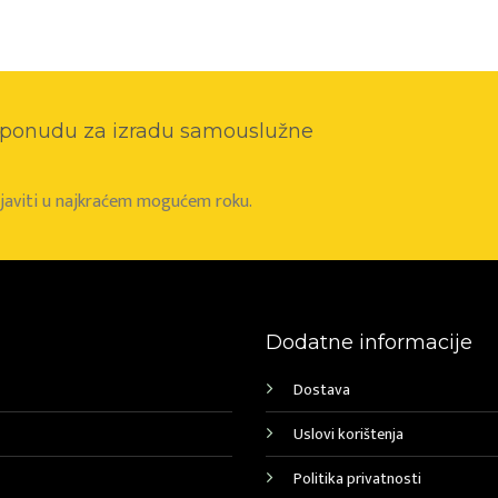
o ponudu za izradu samouslužne
e javiti u najkraćem mogućem roku.
Dodatne informacije
Dostava
Uslovi korištenja
Politika privatnosti