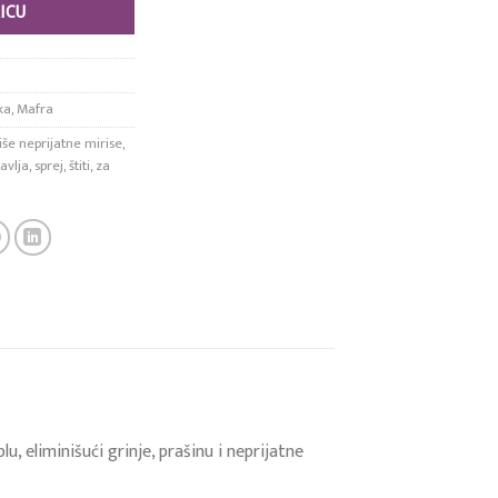
ICU
ka
,
Mafra
iše neprijatne mirise
,
avlja
,
sprej
,
štiti
,
za
u, eliminišući grinje, prašinu i neprijatne