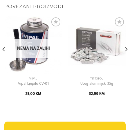
POVEZANI PROIZVODI
Add to
Add to
wishlist
wishlist
NEMA NA ZALIHI
VIPAL
TIPTOPOL
Vipal Ljepilo CV-01
Uteg aluminijski 35g
28,00
KM
32,99
KM