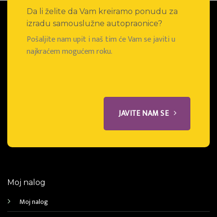
Da li želite da Vam kreiramo ponudu za
izradu samouslužne autopraonice?
Pošaljite nam upit i naš tim će Vam se javiti u
najkraćem mogućem roku.
JAVITE NAM SE
Moj nalog
Moj nalog