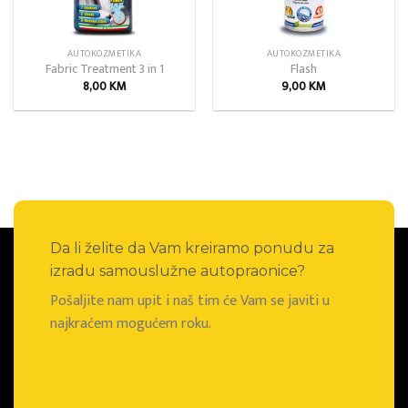
AUTOKOZMETIKA
AUTOKOZMETIKA
Fabric Treatment 3 in 1
Flash
8,00
KM
9,00
KM
Da li želite da Vam kreiramo ponudu za
izradu samouslužne autopraonice?
Pošaljite nam upit i naš tim će Vam se javiti u
najkraćem mogućem roku.