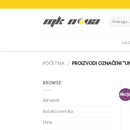
Skip
to
content
Pretraži:
NA
POČETNA
/
PROIZVODI OZNAČENI “U
BROWSE
Akcij
Adriateh
Autokozmetika
Ehrle