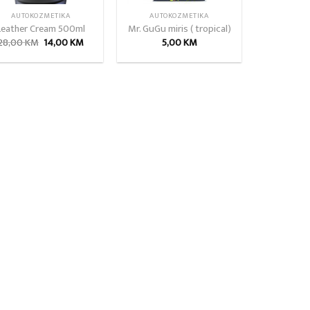
AUTOKOZMETIKA
AUTOKOZMETIKA
Leather Cream 500ml
Mr. GuGu miris ( tropical)
Izvorna
Trenutna
28,00
KM
14,00
KM
5,00
KM
cijena
cijena
bila
je:
je:
14,00 KM.
28,00 KM.