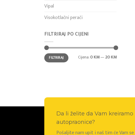
Vipal
Visokotlačni perači
FILTRIRAJ PO CIJENI
Min
Maks
Cijena:
0 KM
—
20 KM
FILTRIRAJ
cijena
cijena
Da li želite da Vam kreiram
autopraonice?
Pošaljite nam upit i naš tim će Vam s