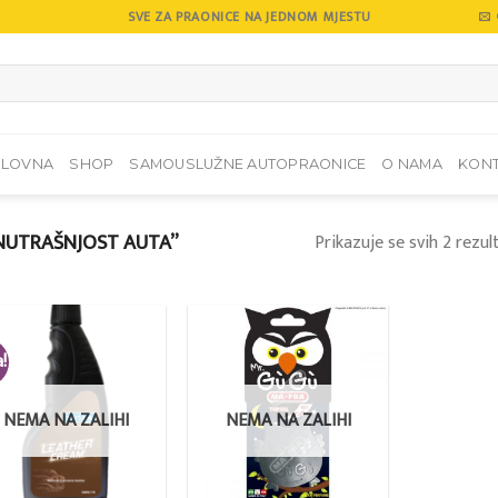
SVE ZA PRAONICE NA JEDNOM MJESTU
SLOVNA
SHOP
SAMOUSLUŽNE AUTOPRAONICE
O NAMA
KON
NUTRAŠNJOST AUTA”
Prikazuje se svih 2 rezul
a!
Add to
Add to
wishlist
wishlist
NEMA NA ZALIHI
NEMA NA ZALIHI