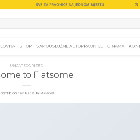
SVE ZA PRAONICE NA JEDNOM MJESTU
SLOVNA
SHOP
SAMOUSLUŽNE AUTOPRAONICE
O NAMA
KON
UNCATEGORIZED
ome to Flatsome
POSTED ON
19/11/2015
BY
MKNOVA