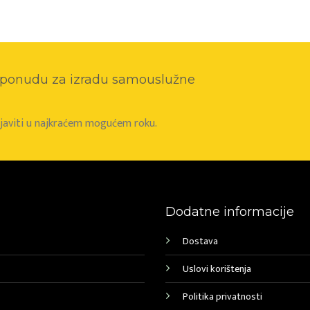
o ponudu za izradu samouslužne
e javiti u najkraćem mogućem roku.
Dodatne informacije
Dostava
Uslovi korištenja
Politika privatnosti