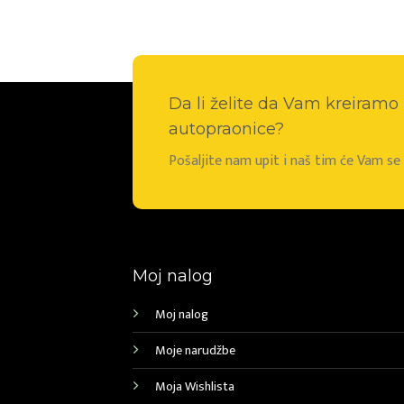
Da li želite da Vam kreiram
autopraonice?
Pošaljite nam upit i naš tim će Vam s
Moj nalog
Moj nalog
Moje narudžbe
Moja Wishlista