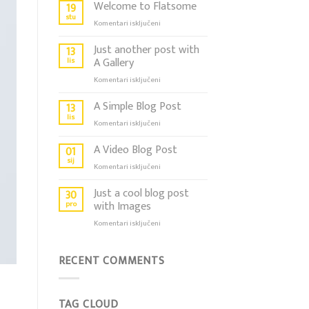
Welcome to Flatsome
19
stu
za
Komentari isključeni
Welcome
to
Just another post with
13
Flatsome
lis
A Gallery
za
Komentari isključeni
Just
another
A Simple Blog Post
13
post
lis
za
Komentari isključeni
with
A
A
Simple
A Video Blog Post
01
Gallery
Blog
sij
za
Komentari isključeni
Post
A
Video
Just a cool blog post
30
Blog
pro
with Images
Post
za
Komentari isključeni
Just
a
cool
RECENT COMMENTS
blog
post
with
TAG CLOUD
Images