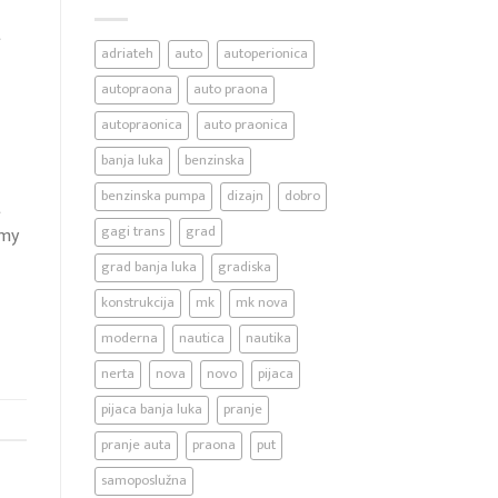
t
adriateh
auto
autoperionica
autopraona
auto praona
autopraonica
auto praonica
banja luka
benzinska
benzinska pumpa
dizajn
dobro
t
gagi trans
grad
mmy
grad banja luka
gradiska
konstrukcija
mk
mk nova
moderna
nautica
nautika
nerta
nova
novo
pijaca
pijaca banja luka
pranje
pranje auta
praona
put
samoposlužna