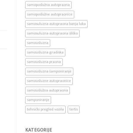
samoposlužna autopraona
samoposlužne autopraonice
samosuluzna autopraona banja luka
samosuluzna autopraona sliško
samousluzna
samousluzna gradiska
samousluzna praona
samousluzna šamponiranje
samousluzne autopraonice
samouslužna autopraona
samponiranje
tehnički pregled vozila
tertis
KATEGORIJE