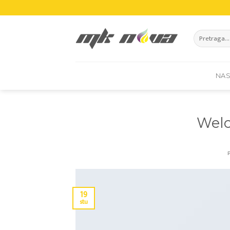
Skip
to
content
Pretraži:
NA
Welc
19
stu