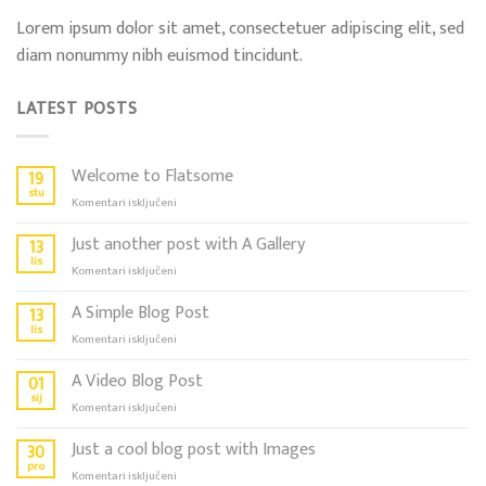
Lorem ipsum dolor sit amet, consectetuer adipiscing elit, sed
diam nonummy nibh euismod tincidunt.
LATEST POSTS
Welcome to Flatsome
19
stu
za
Komentari isključeni
Welcome
to
Just another post with A Gallery
13
Flatsome
lis
za
Komentari isključeni
Just
another
A Simple Blog Post
13
post
lis
za
Komentari isključeni
with
A
A
Simple
A Video Blog Post
01
Gallery
Blog
sij
za
Komentari isključeni
Post
A
Video
Just a cool blog post with Images
30
Blog
pro
za
Komentari isključeni
Post