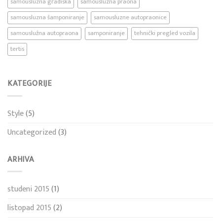
samousluzna gradiska
samousluzna praona
samousluzna šamponiranje
samousluzne autopraonice
samouslužna autopraona
samponiranje
tehnički pregled vozila
tertis
KATEGORIJE
Style
(5)
Uncategorized
(3)
ARHIVA
studeni 2015
(1)
listopad 2015
(2)