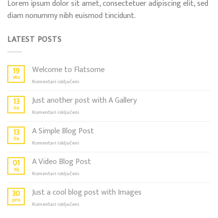
Lorem ipsum dolor sit amet, consectetuer adipiscing elit, sed
diam nonummy nibh euismod tincidunt.
LATEST POSTS
Welcome to Flatsome
19
stu
za
Komentari isključeni
Welcome
to
Just another post with A Gallery
13
Flatsome
lis
za
Komentari isključeni
Just
another
A Simple Blog Post
13
post
lis
za
Komentari isključeni
with
A
A
Simple
A Video Blog Post
01
Gallery
Blog
sij
za
Komentari isključeni
Post
A
Video
Just a cool blog post with Images
30
Blog
pro
za
Komentari isključeni
Post
Just