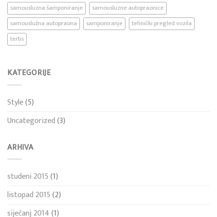
samousluzna šamponiranje
samousluzne autopraonice
samouslužna autopraona
samponiranje
tehnički pregled vozila
tertis
KATEGORIJE
Style
(5)
Uncategorized
(3)
ARHIVA
studeni 2015
(1)
listopad 2015
(2)
siječanj 2014
(1)