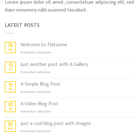
Lorem ipsum dolor sit amet, consectetuer adipiscing elit, sed
diam nonummy nibh euismod tincidunt.
LATEST POSTS
Welcome to Flatsome
19
stu
za
Komentari isključeni
Welcome
to
Just another post with A Gallery
13
Flatsome
lis
za
Komentari isključeni
Just
another
A Simple Blog Post
13
post
lis
za
Komentari isključeni
with
A
A
Simple
A Video Blog Post
01
Gallery
Blog
sij
za
Komentari isključeni
Post
A
Video
Just a cool blog post with Images
30
Blog
pro
za
Komentari isključeni
Post
Just