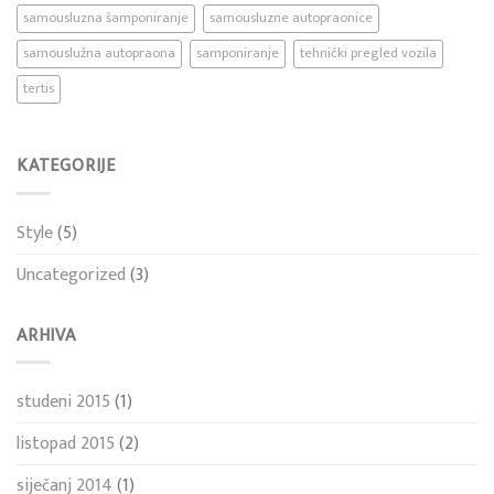
samousluzna šamponiranje
samousluzne autopraonice
samouslužna autopraona
samponiranje
tehnički pregled vozila
tertis
KATEGORIJE
Style
(5)
Uncategorized
(3)
ARHIVA
studeni 2015
(1)
listopad 2015
(2)
siječanj 2014
(1)