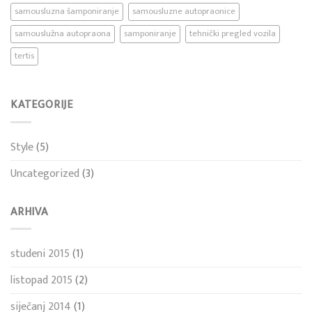
samousluzna šamponiranje
samousluzne autopraonice
samouslužna autopraona
samponiranje
tehnički pregled vozila
tertis
KATEGORIJE
Style
(5)
Uncategorized
(3)
ARHIVA
studeni 2015
(1)
listopad 2015
(2)
siječanj 2014
(1)