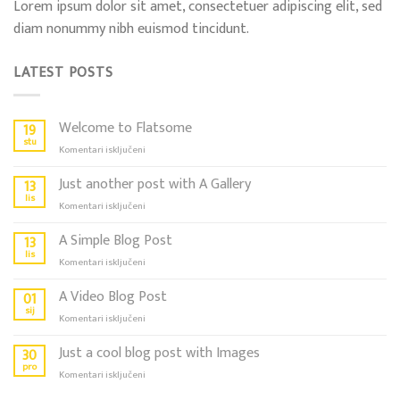
Lorem ipsum dolor sit amet, consectetuer adipiscing elit, sed
diam nonummy nibh euismod tincidunt.
LATEST POSTS
Welcome to Flatsome
19
stu
za
Komentari isključeni
Welcome
to
Just another post with A Gallery
13
Flatsome
lis
za
Komentari isključeni
Just
another
A Simple Blog Post
13
post
lis
za
Komentari isključeni
with
A
A
Simple
A Video Blog Post
01
Gallery
Blog
sij
za
Komentari isključeni
Post
A
Video
Just a cool blog post with Images
30
Blog
pro
za
Komentari isključeni
Post
Just