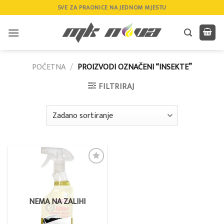
Skip
SVE ZA PRAONICE NA JEDNOM MJESTU
to
content
POČETNA
/
PROIZVODI OZNAČENI “INSEKTE”
FILTRIRAJ
Add to
wishlist
NEMA NA ZALIHI