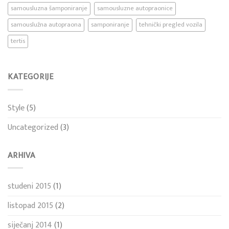
samousluzna šamponiranje
samousluzne autopraonice
samouslužna autopraona
samponiranje
tehnički pregled vozila
tertis
KATEGORIJE
Style
(5)
Uncategorized
(3)
ARHIVA
studeni 2015
(1)
listopad 2015
(2)
siječanj 2014
(1)