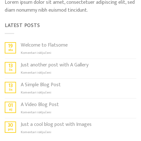
Lorem ipsum dolor sit amet, consectetuer adipiscing elit, sed
diam nonummy nibh euismod tincidunt.
LATEST POSTS
Welcome to Flatsome
19
stu
za
Komentari isključeni
Welcome
to
Just another post with A Gallery
13
Flatsome
lis
za
Komentari isključeni
Just
another
A Simple Blog Post
13
post
lis
za
Komentari isključeni
with
A
A
Simple
A Video Blog Post
01
Gallery
Blog
sij
za
Komentari isključeni
Post
A
Video
Just a cool blog post with Images
30
Blog
pro
za
Komentari isključeni
Post
Just