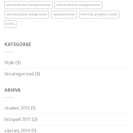
samousluzna šamponiranje
samousluzne autopraonice
samouslužna autopraona
samponiranje
tehnički pregled vozila
tertis
KATEGORIJE
Style
(5)
Uncategorized
(3)
ARHIVA
studeni 2015
(1)
listopad 2015
(2)
siječanj 2014
(1)