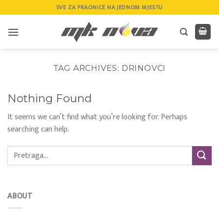
Skip
SVE ZA PRAONICE NA JEDNOM MJESTU
to
content
TAG ARCHIVES:
DRINOVCI
Nothing Found
It seems we can’t find what you’re looking for. Perhaps
searching can help.
ABOUT