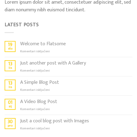
Lorem ipsum dolor sit amet, consectetuer adipiscing elit, sed
diam nonummy nibh euismod tincidunt.
LATEST POSTS
Welcome to Flatsome
19
stu
za
Komentari isključeni
Welcome
to
Just another post with A Gallery
13
Flatsome
lis
za
Komentari isključeni
Just
another
A Simple Blog Post
13
post
lis
za
Komentari isključeni
with
A
A
Simple
A Video Blog Post
01
Gallery
Blog
sij
za
Komentari isključeni
Post
A
Video
Just a cool blog post with Images
30
Blog
pro
za
Komentari isključeni
Post
Just