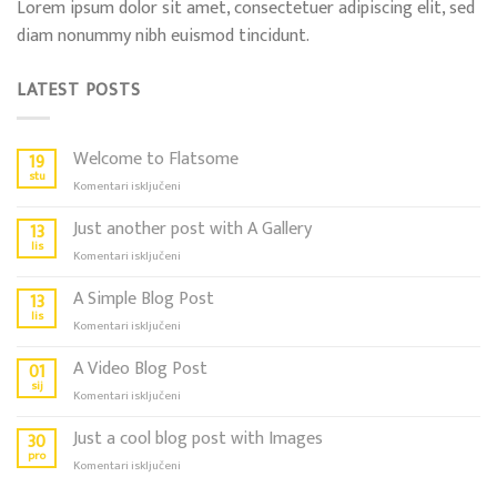
Lorem ipsum dolor sit amet, consectetuer adipiscing elit, sed
diam nonummy nibh euismod tincidunt.
LATEST POSTS
Welcome to Flatsome
19
stu
za
Komentari isključeni
Welcome
to
Just another post with A Gallery
13
Flatsome
lis
za
Komentari isključeni
Just
another
A Simple Blog Post
13
post
lis
za
Komentari isključeni
with
A
A
Simple
A Video Blog Post
01
Gallery
Blog
sij
za
Komentari isključeni
Post
A
Video
Just a cool blog post with Images
30
Blog
pro
za
Komentari isključeni
Post
Just