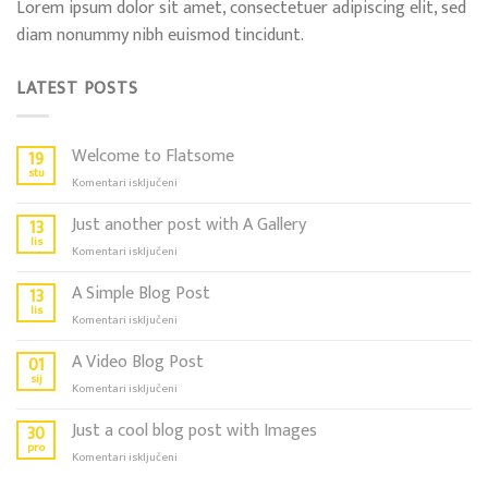
Lorem ipsum dolor sit amet, consectetuer adipiscing elit, sed
diam nonummy nibh euismod tincidunt.
LATEST POSTS
Welcome to Flatsome
19
stu
za
Komentari isključeni
Welcome
to
Just another post with A Gallery
13
Flatsome
lis
za
Komentari isključeni
Just
another
A Simple Blog Post
13
post
lis
za
Komentari isključeni
with
A
A
Simple
A Video Blog Post
01
Gallery
Blog
sij
za
Komentari isključeni
Post
A
Video
Just a cool blog post with Images
30
Blog
pro
za
Komentari isključeni
Post
Just