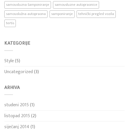
samousluzna šamponiranje
samousluzne autopraonice
samouslužna autopraona
samponiranje
tehnički pregled vozila
tertis
KATEGORIJE
Style
(5)
Uncategorized
(3)
ARHIVA
studeni 2015
(1)
listopad 2015
(2)
siječanj 2014
(1)