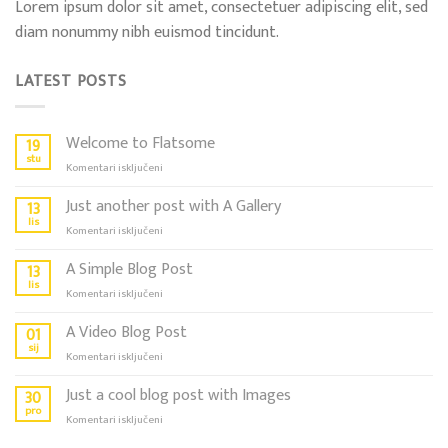
Lorem ipsum dolor sit amet, consectetuer adipiscing elit, sed
diam nonummy nibh euismod tincidunt.
LATEST POSTS
Welcome to Flatsome
19
stu
za
Komentari isključeni
Welcome
to
Just another post with A Gallery
13
Flatsome
lis
za
Komentari isključeni
Just
another
A Simple Blog Post
13
post
lis
za
Komentari isključeni
with
A
A
Simple
A Video Blog Post
01
Gallery
Blog
sij
za
Komentari isključeni
Post
A
Video
Just a cool blog post with Images
30
Blog
pro
za
Komentari isključeni
Post
Just