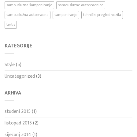
samousluzna šamponiranje
samousluzne autopraonice
samouslužna autopraona
samponiranje
tehnički pregled vozila
tertis
KATEGORIJE
Style
(5)
Uncategorized
(3)
ARHIVA
studeni 2015
(1)
listopad 2015
(2)
siječanj 2014
(1)