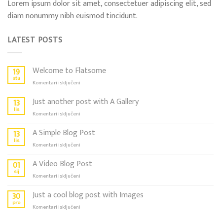
Lorem ipsum dolor sit amet, consectetuer adipiscing elit, sed
diam nonummy nibh euismod tincidunt.
LATEST POSTS
Welcome to Flatsome
19
stu
za
Komentari isključeni
Welcome
to
Just another post with A Gallery
13
Flatsome
lis
za
Komentari isključeni
Just
another
A Simple Blog Post
13
post
lis
za
Komentari isključeni
with
A
A
Simple
A Video Blog Post
01
Gallery
Blog
sij
za
Komentari isključeni
Post
A
Video
Just a cool blog post with Images
30
Blog
pro
za
Komentari isključeni
Post
Just