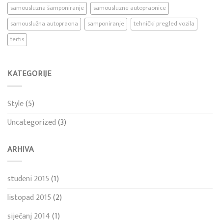
samousluzna šamponiranje
samousluzne autopraonice
samouslužna autopraona
samponiranje
tehnički pregled vozila
tertis
KATEGORIJE
Style
(5)
Uncategorized
(3)
ARHIVA
studeni 2015
(1)
listopad 2015
(2)
siječanj 2014
(1)