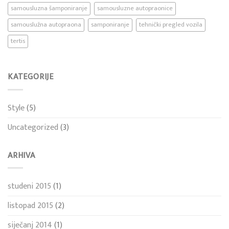
samousluzna šamponiranje
samousluzne autopraonice
samouslužna autopraona
samponiranje
tehnički pregled vozila
tertis
KATEGORIJE
Style
(5)
Uncategorized
(3)
ARHIVA
studeni 2015
(1)
listopad 2015
(2)
siječanj 2014
(1)