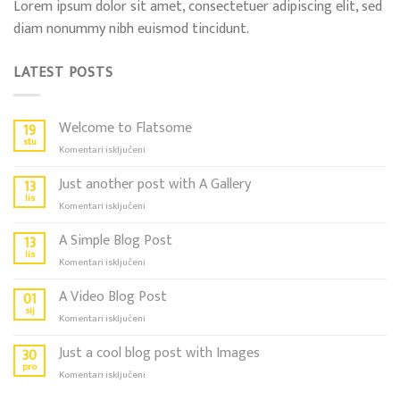
Lorem ipsum dolor sit amet, consectetuer adipiscing elit, sed
diam nonummy nibh euismod tincidunt.
LATEST POSTS
Welcome to Flatsome
19
stu
za
Komentari isključeni
Welcome
to
Just another post with A Gallery
13
Flatsome
lis
za
Komentari isključeni
Just
another
A Simple Blog Post
13
post
lis
za
Komentari isključeni
with
A
A
Simple
A Video Blog Post
01
Gallery
Blog
sij
za
Komentari isključeni
Post
A
Video
Just a cool blog post with Images
30
Blog
pro
za
Komentari isključeni
Post
Just