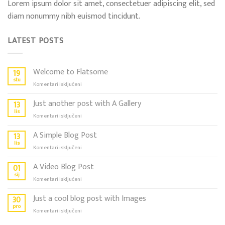
Lorem ipsum dolor sit amet, consectetuer adipiscing elit, sed
diam nonummy nibh euismod tincidunt.
LATEST POSTS
Welcome to Flatsome
19
stu
za
Komentari isključeni
Welcome
to
Just another post with A Gallery
13
Flatsome
lis
za
Komentari isključeni
Just
another
A Simple Blog Post
13
post
lis
za
Komentari isključeni
with
A
A
Simple
A Video Blog Post
01
Gallery
Blog
sij
za
Komentari isključeni
Post
A
Video
Just a cool blog post with Images
30
Blog
pro
za
Komentari isključeni
Post
Just