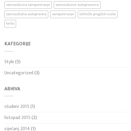
samousluzna šamponiranje
samousluzne autopraonice
samouslužna autopraona
samponiranje
tehnički pregled vozila
tertis
KATEGORIJE
Style
(5)
Uncategorized
(3)
ARHIVA
studeni 2015
(1)
listopad 2015
(2)
siječanj 2014
(1)