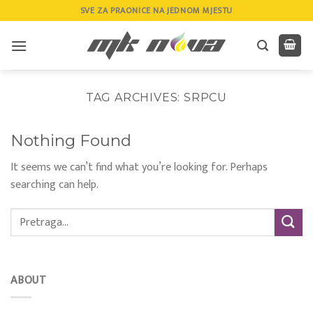
Skip
SVE ZA PRAONICE NA JEDNOM MJESTU
to
content
TAG ARCHIVES:
SRPCU
Nothing Found
It seems we can’t find what you’re looking for. Perhaps
searching can help.
ABOUT