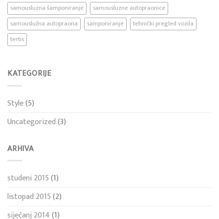
samousluzna šamponiranje
samousluzne autopraonice
samouslužna autopraona
samponiranje
tehnički pregled vozila
tertis
KATEGORIJE
Style
(5)
Uncategorized
(3)
ARHIVA
studeni 2015
(1)
listopad 2015
(2)
siječanj 2014
(1)