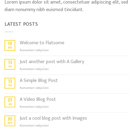
Lorem ipsum dolor sit amet, consectetuer adipiscing elit, sed
diam nonummy nibh euismod tincidunt.
LATEST POSTS
Welcome to Flatsome
19
stu
za
Komentari isključeni
Welcome
to
Just another post with A Gallery
13
Flatsome
lis
za
Komentari isključeni
Just
another
A Simple Blog Post
13
post
lis
za
Komentari isključeni
with
A
A
Simple
A Video Blog Post
01
Gallery
Blog
sij
za
Komentari isključeni
Post
A
Video
Just a cool blog post with Images
30
Blog
pro
za
Komentari isključeni
Post
Just