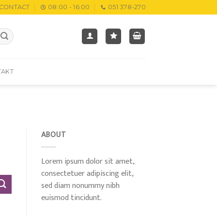
CONTACT
08:00 - 16:00
051 378-270
TAKT
ABOUT
Lorem ipsum dolor sit amet,
consectetuer adipiscing elit,
sed diam nonummy nibh
euismod tincidunt.