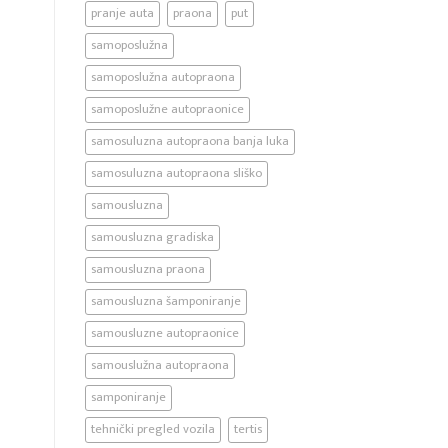
pranje auta
praona
put
samoposlužna
samoposlužna autopraona
samoposlužne autopraonice
samosuluzna autopraona banja luka
samosuluzna autopraona sliško
samousluzna
samousluzna gradiska
samousluzna praona
samousluzna šamponiranje
samousluzne autopraonice
samouslužna autopraona
samponiranje
tehnički pregled vozila
tertis