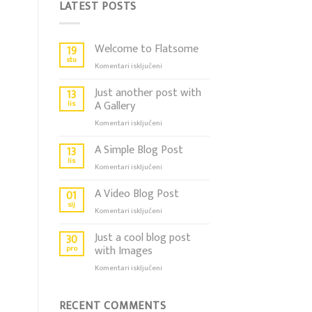
LATEST POSTS
Welcome to Flatsome
19
stu
za
Komentari isključeni
Welcome
to
Just another post with
13
Flatsome
lis
A Gallery
za
Komentari isključeni
Just
another
A Simple Blog Post
13
post
lis
za
Komentari isključeni
with
A
A
Simple
A Video Blog Post
01
Gallery
Blog
sij
za
Komentari isključeni
Post
A
Video
Just a cool blog post
30
Blog
pro
with Images
Post
za
Komentari isključeni
Just
a
cool
RECENT COMMENTS