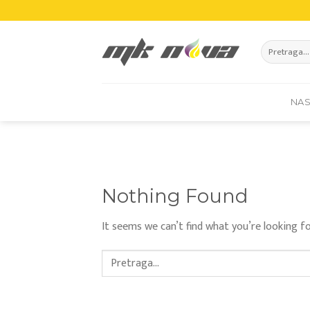
Skip
to
content
Pretraži:
NA
Nothing Found
It seems we can’t find what you’re looking fo