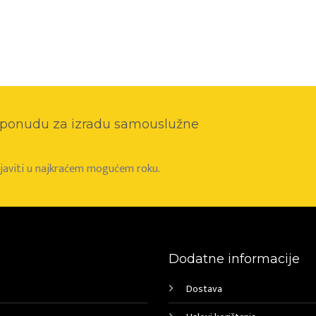
o ponudu za izradu samouslužne
e javiti u najkraćem mogućem roku.
Dodatne informacije
Dostava