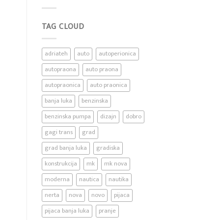
blog
post
with
TAG CLOUD
Images
adriateh
auto
autoperionica
autopraona
auto praona
autopraonica
auto praonica
banja luka
benzinska
benzinska pumpa
dizajn
dobro
gagi trans
grad
grad banja luka
gradiska
konstrukcija
mk
mk nova
moderna
nautica
nautika
nerta
nova
novo
pijaca
pijaca banja luka
pranje