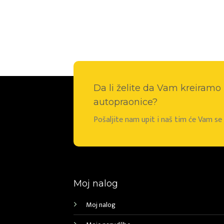
Da li želite da Vam kreiram
autopraonice?
Pošaljite nam upit i naš tim će Vam s
Moj nalog
Moj nalog