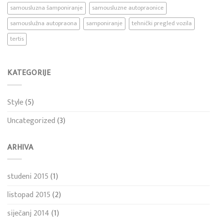
samousluzna šamponiranje
samousluzne autopraonice
samouslužna autopraona
samponiranje
tehnički pregled vozila
tertis
KATEGORIJE
Style
(5)
Uncategorized
(3)
ARHIVA
studeni 2015
(1)
listopad 2015
(2)
siječanj 2014
(1)