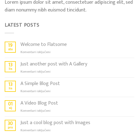
Lorem ipsum dolor sit amet, consectetuer adipiscing elit, sed
diam nonummy nibh euismod tincidunt.
LATEST POSTS
Welcome to Flatsome
19
stu
za
Komentari isključeni
Welcome
to
Just another post with A Gallery
13
Flatsome
lis
za
Komentari isključeni
Just
another
A Simple Blog Post
13
post
lis
za
Komentari isključeni
with
A
A
Simple
A Video Blog Post
01
Gallery
Blog
sij
za
Komentari isključeni
Post
A
Video
Just a cool blog post with Images
30
Blog
pro
za
Komentari isključeni
Post
Just