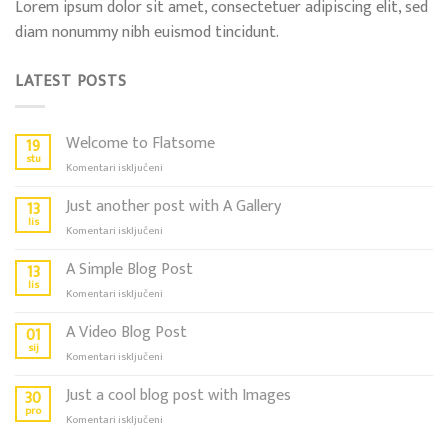
Lorem ipsum dolor sit amet, consectetuer adipiscing elit, sed
diam nonummy nibh euismod tincidunt.
LATEST POSTS
Welcome to Flatsome
19
stu
za
Komentari isključeni
Welcome
to
Just another post with A Gallery
13
Flatsome
lis
za
Komentari isključeni
Just
another
A Simple Blog Post
13
post
lis
za
Komentari isključeni
with
A
A
Simple
A Video Blog Post
01
Gallery
Blog
sij
za
Komentari isključeni
Post
A
Video
Just a cool blog post with Images
30
Blog
pro
za
Komentari isključeni
Post
Just