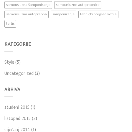
samousluzna šamponiranje
samousluzne autopraonice
samouslužna autopraona
samponiranje
tehnički pregled vozila
tertis
KATEGORIJE
Style
(5)
Uncategorized
(3)
ARHIVA
studeni 2015
(1)
listopad 2015
(2)
siječanj 2014
(1)